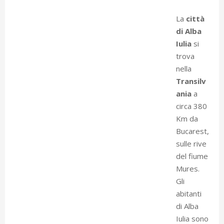
La
città
di Alba
Iulia
si
trova
nella
Transilv
ania
a
circa 380
Km da
Bucarest,
sulle rive
del fiume
Mures.
Gli
abitanti
di Alba
Iulia sono