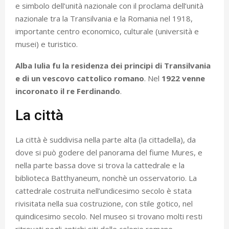
e simbolo dell’unità nazionale con il proclama dell’unità
nazionale tra la Transilvania e la Romania nel 1918,
importante centro economico, culturale (università e
musei) e turistico.
Alba Iulia fu la residenza dei principi di Transilvania
e di un vescovo cattolico romano
. Nel
1922 venne
incoronato il re Ferdinando
.
La città
La città è suddivisa nella parte alta (la cittadella), da
dove si può godere del panorama del fiume Mures, e
nella parte bassa dove si trova la cattedrale e la
biblioteca Batthyaneum, nonchè un osservatorio. La
cattedrale costruita nell’undicesimo secolo è stata
rivisitata nella sua costruzione, con stile gotico, nel
quindicesimo secolo. Nel museo si trovano molti resti
ritrovati negli antichi siti delle colonie romane.