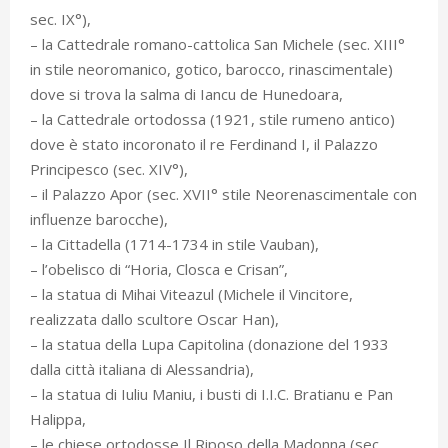
sec. IX°),
– la Cattedrale romano-cattolica San Michele (sec. XIII°
in stile neoromanico, gotico, barocco, rinascimentale)
dove si trova la salma di Iancu de Hunedoara,
– la Cattedrale ortodossa (1921, stile rumeno antico)
dove è stato incoronato il re Ferdinand I, il Palazzo
Principesco (sec. XIV°),
– il Palazzo Apor (sec. XVII° stile Neorenascimentale con
influenze barocche),
– la Cittadella (1714-1734 in stile Vauban),
– l’obelisco di “Horia, Closca e Crisan”,
– la statua di Mihai Viteazul (Michele il Vincitore,
realizzata dallo scultore Oscar Han),
– la statua della Lupa Capitolina (donazione del 1933
dalla città italiana di Alessandria),
– la statua di Iuliu Maniu, i busti di I.I.C. Bratianu e Pan
Halippa,
– le chiese ortodosse Il Riposo della Madonna (sec.