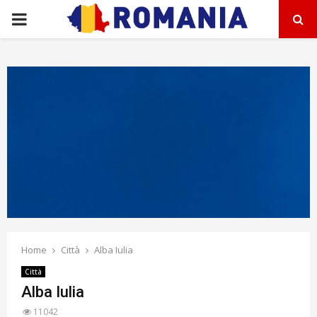
PRIMARY
MENU
Home
Città
Alba Iulia
Città
Alba Iulia
11042