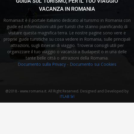
GUIDA SUL TURISMO, PER IL TUO VIAGGIO
VACANZA IN ROMANIA
Romania.it è il portale italiano dedicato al turismo in Romania con
guide ed informazioni utili per turisti che stanno pianificando di
visitare questa magnifica terra. Le nostre pagine sono vere e
proprie guide turistiche su cosa vedere in Romania, sulle principali
attrazioni, sugli itinerari di viaggio. Troverai consigli utili per
organizzare il tuo viaggio o vacanza a Budapest o in una delle
tante belle città o attrazioni della Romania.
Documento sulla Privacy
-
Documento sui Cookies
@2018 - www.romania.it. All Right Reserved. Designed and Developed by
ITLAB Srl