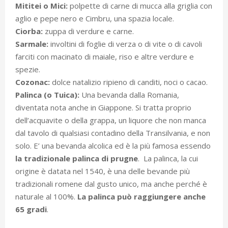
Mititei o Mici:
polpette di carne di mucca alla griglia con
aglio e pepe nero e Cimbru, una spazia locale.
Ciorba:
zuppa di verdure e carne.
Sarmale:
involtini di foglie di verza o di vite o di cavoli
farciti con macinato di maiale, riso e altre verdure e
spezie.
Cozonac:
dolce natalizio ripieno di canditi, noci o cacao.
Palinca (o Tuica):
Una bevanda dalla Romania,
diventata nota anche in Giappone. Si tratta proprio
dell’acquavite o della grappa, un liquore che non manca
dal tavolo di qualsiasi contadino della Transilvania, e non
solo. E’ una bevanda alcolica ed è la più famosa essendo
la tradizionale palinca di prugne
. La palinca, la cui
origine è datata nel 1540, è una delle bevande più
tradizionali romene dal gusto unico, ma anche perché è
naturale al 100%.
La palinca può raggiungere anche
65 gradi
.