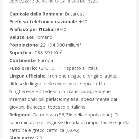
apprezzare da vicino tutta la sua bellezza.
Capitale della Romania:
Bucarest
Prefisso telefonico nazionale
: +40
Prefisso per l’Italia
: 0040
Valuta
: Leu romeno
Popolazione
: 22 194 000 milioni*
Superficie
: 238 391 Km²
Continente
: Europa
Fuso orario
: +2 UTC, +1 rispetto all’Italia.
Lingua ufficiale
: Il romeno (lingua di origine latina);
diffuse le lingue delle minoranze, soprattutto
l’ungherese e il tedesco in Transilvania; le lingue
internazionali più parlate: inglese, specialmente dai
giovani, francese, tedesco e italiano.
Religione
: Ortodossa (86,7% della popolazione). Ci
sono minoranze religiose di cui la più importante è quella
cattolica e greco-cattolica (5,6%).
Sigla auto:
RO