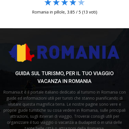
★
★
★
★
★
Romania in pillole
,
3.85
/
5
(
13
voti)
GUIDA SUL TURISMO, PER IL TUO VIAGGIO
VACANZA IN ROMANIA
Romania.it è il portale italiano dedicato al turismo in Romania con
guide ed informazioni utili per turisti che stanno pianificando di
visitare questa magnifica terra. Le nostre pagine sono vere e
proprie guide turistiche su cosa vedere in Romania, sulle principali
attrazioni, sugli itinerari di viaggio. Troverai consigli utili per
organizzare il tuo viaggio o vacanza a Budapest o in una delle
tante belle città o attrazioni della Romania.