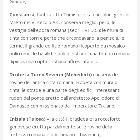
Grande;
Constanta;
l’antica città Tomis eretta dai coloni greci di
Mileto nel VI secolo A.C. conserva meglio, però, le
vestigia dell’epoca romana (sec I – VI D.C.): le mura di
cinta con torri e porte che circondavano la penisola, le
terme, il grande edificio romano ricoperto da mosaico
policromo, le basiliche paleocristiane, una tomba romana
dipinta, una cripta cristiana affrescata ecc;
Drobeta Turnu Severin (Mehedinti)
conserva le
rovine dell’antica città romana Drobeta con mura di
cinta, le strade e una parte degli edifici; interessanti i
ruderi del ponte eretto dall’architetto Apollodoro di
Damasco commissionato dall’imperatore Traiano;
Enisala (Tulcea)
– la città Heracleea e la roccaforte
genovese eretta parzialmente sulle rovine della
fortezza romana e poi romano – bizantina;