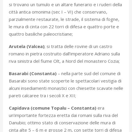
si trovano un tumulo e un altare funerario e i ruderi della
città antica omonima (sec I – VI) che conservano,
parzialmente restaurate, le strade, il sistema di fogne,
le mura di cinta con 22 torri di difesa e quattro porte e
quattro basiliche paleocristiane;
Arutela (Valcea)
; si tratta delle rovine di un castro
romano in pietra costruito dall’imperatore Adriano sulla
riva sinistra del fiume Olt, a Nord del monastero Cozia;
Basarabi (Constanta)
– nella parte sud del comune di
Basarabi sono state scoperte le spettacolari vestigia di
alcuni insediamenti monastici con chiesette scavate nelle
pareti calcaree tra i secoli X e XII;
Capidava (comune Topalu – Constanta)
era
un’importante fortezza eretta dai romani sulla riva del
Danubio; ottimo stato di conservazione delle mura di
cinta alte 5 – 6 m e grosse 2 m, con sette torri di difesa