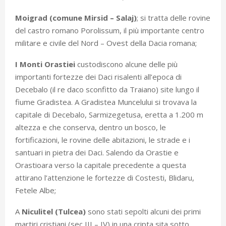
Moigrad (comune Mirsid – Salaj)
; si tratta delle rovine
del castro romano Porolissum, il più importante centro
militare e civile del Nord – Ovest della Dacia romana;
I Monti Orastiei
custodiscono alcune delle più
importanti fortezze dei Daci risalenti all’epoca di
Decebalo (il re daco sconfitto da Traiano) site lungo il
fiume Gradistea. A Gradistea Muncelului si trovava la
capitale di Decebalo, Sarmizegetusa, eretta a 1.200 m
altezza e che conserva, dentro un bosco, le
fortificazioni, le rovine delle abitazioni, le strade e i
santuari in pietra dei Daci. Salendo da Orastie e
Orastioara verso la capitale precedente a questa
attirano l’attenzione le fortezze di Costesti, Blidaru,
Fetele Albe;
A
Niculitel (Tulcea)
sono stati sepolti alcuni dei primi
martiri cristiani (sec III – IV) in una cripta sita sotto