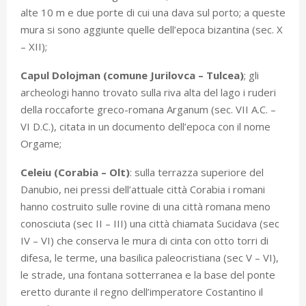
alte 10 m e due porte di cui una dava sul porto; a queste
mura si sono aggiunte quelle dell’epoca bizantina (sec. X
– XII);
Capul Dolojman (comune Jurilovca – Tulcea)
; gli
archeologi hanno trovato sulla riva alta del lago i ruderi
della roccaforte greco-romana Arganum (sec. VII A.C. –
VI D.C.), citata in un documento dell’epoca con il nome
Orgame;
Celeiu (Corabia – Olt)
: sulla terrazza superiore del
Danubio, nei pressi dell’attuale città Corabia i romani
hanno costruito sulle rovine di una città romana meno
conosciuta (sec II – III) una città chiamata Sucidava (sec
IV – VI) che conserva le mura di cinta con otto torri di
difesa, le terme, una basilica paleocristiana (sec V – VI),
le strade, una fontana sotterranea e la base del ponte
eretto durante il regno dell’imperatore Costantino il