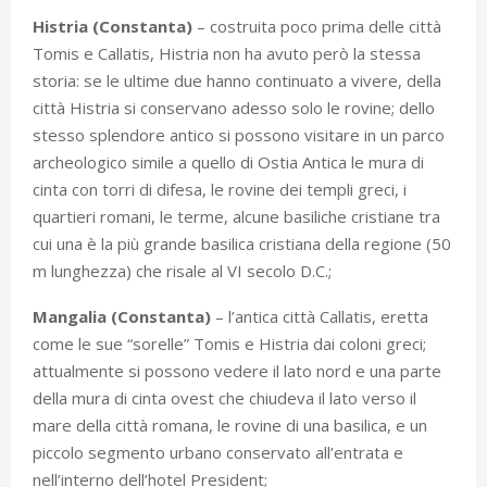
Histria (Constanta)
– costruita poco prima delle città
Tomis e Callatis, Histria non ha avuto però la stessa
storia: se le ultime due hanno continuato a vivere, della
città Histria si conservano adesso solo le rovine; dello
stesso splendore antico si possono visitare in un parco
archeologico simile a quello di Ostia Antica le mura di
cinta con torri di difesa, le rovine dei templi greci, i
quartieri romani, le terme, alcune basiliche cristiane tra
cui una è la più grande basilica cristiana della regione (50
m lunghezza) che risale al VI secolo D.C.;
Mangalia (Constanta)
– l’antica città Callatis, eretta
come le sue “sorelle” Tomis e Histria dai coloni greci;
attualmente si possono vedere il lato nord e una parte
della mura di cinta ovest che chiudeva il lato verso il
mare della città romana, le rovine di una basilica, e un
piccolo segmento urbano conservato all’entrata e
nell’interno dell’hotel President;