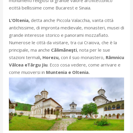
monumenti religiosi di grande valore architettonico
ecittà bellissime come Bucarest e Sinaia.
L’Oltenia,
detta anche Piccola Valacchia, vanta città
antichissime, di impronta medievale, monasteri, musei di
grande interesse storico e panorami mozzafiato.
Numerose le città da visitare, tra cui Craiova, che è la
principale, ma anche
Călimăneşti
, nota per le sue
stazioni termali
, Horezu,
con il suo monastero,
Râmnicu
Vâlcea eTârgu Jiu
. Ecco cosa vedere, come arrivare e
come muoversi in
Muntenia e Oltenia.