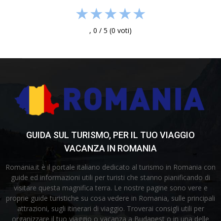
★
★
★
★
★
,
0
/
5
(
0
voti)
GUIDA SUL TURISMO, PER IL TUO VIAGGIO
VACANZA IN ROMANIA
Romania.it è il portale italiano dedicato al turismo in Romania con
guide ed informazioni utili per turisti che stanno pianificando di
visitare questa magnifica terra. Le nostre pagine sono vere e
proprie guide turistiche su cosa vedere in Romania, sulle principali
attrazioni, sugli itinerari di viaggio. Troverai consigli utili per
organizzare il tuo viaggio o vacanza a Budapest o in una delle