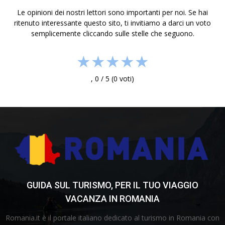
Le opinioni dei nostri lettori sono importanti per noi. Se hai
ritenuto interessante questo sito, ti invitiamo a darci un voto
semplicemente cliccando sulle stelle che seguono.
★
★
★
★
★
,
0
/
5
(
0
voti)
GUIDA SUL TURISMO, PER IL TUO VIAGGIO
VACANZA IN ROMANIA
Romania.it è il portale italiano dedicato al turismo in Romania con