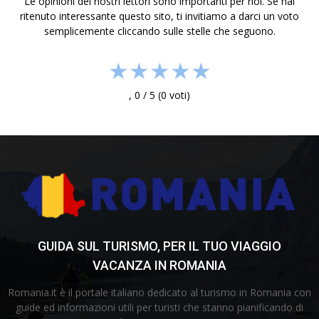
Le opinioni dei nostri lettori sono importanti per noi. Se hai
ritenuto interessante questo sito, ti invitiamo a darci un voto
semplicemente cliccando sulle stelle che seguono.
★
★
★
★
★
,
0
/
5
(
0
voti)
GUIDA SUL TURISMO, PER IL TUO VIAGGIO
VACANZA IN ROMANIA
Romania.it è il portale italiano dedicato al turismo in Romania con
guide ed informazioni utili per turisti che stanno pianificando di