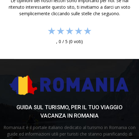
Le opinioni dei nostri lettori sono importanti per noi. Se hai
ritenuto interessante questo sito, ti invitiamo a darci un voto
semplicemente cliccando sulle stelle che seguono.
★
★
★
★
★
,
0
/
5
(
0
voti)
GUIDA SUL TURISMO, PER IL TUO VIAGGIO
VACANZA IN ROMANIA
Romania.it è il portale italiano dedicato al turismo in Romania con
guide ed informazioni utili per turisti che stanno pianificando di