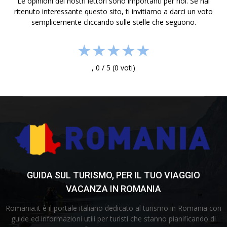
Le opinioni dei nostri lettori sono importanti per noi. Se hai
ritenuto interessante questo sito, ti invitiamo a darci un voto
semplicemente cliccando sulle stelle che seguono.
★
★
★
★
★
,
0
/
5
(
0
voti)
GUIDA SUL TURISMO, PER IL TUO VIAGGIO
VACANZA IN ROMANIA
Romania.it è il portale italiano dedicato al turismo in Romania con
guide ed informazioni utili per turisti che stanno pianificando di