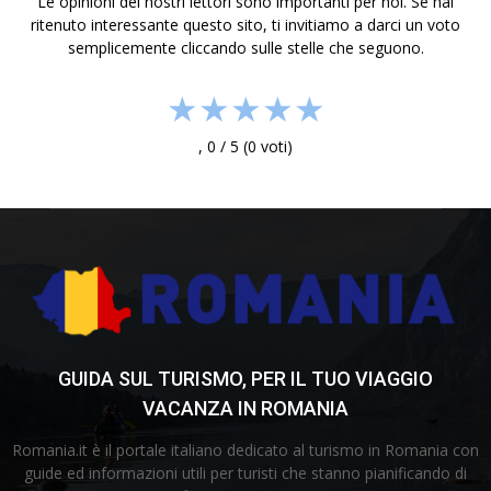
Le opinioni dei nostri lettori sono importanti per noi. Se hai
ritenuto interessante questo sito, ti invitiamo a darci un voto
semplicemente cliccando sulle stelle che seguono.
★
★
★
★
★
,
0
/
5
(
0
voti)
GUIDA SUL TURISMO, PER IL TUO VIAGGIO
VACANZA IN ROMANIA
Romania.it è il portale italiano dedicato al turismo in Romania con
guide ed informazioni utili per turisti che stanno pianificando di